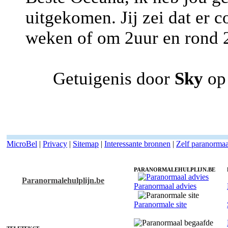
uitgekomen. Jij zei dat er 
weken of om 2uur en rond 2 
Getuigenis door
Sky
op
MicroBel
|
Privacy
|
Sitemap
|
Interessante bronnen
|
Zelf paranormaa
PARANORMALEHULPLIJN.BE
Paranormalehulplijn.be
Paranormaal advies
Paranormaal Oceana - Gidscontact
Paranormale site