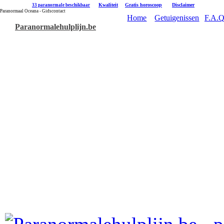
|
Kwaliteit
|
Gratis horoscoop
|
Disclaimer
33 paranormale beschikbaar
Paranormaal Oceana - Gidscontact
Home
Getuigenissen
F.A.Q
Paranormalehulplijn.be