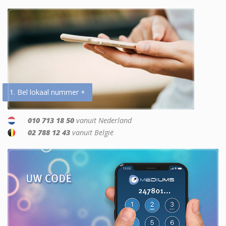
1. Bel lokaal nummer +
010 713 18 50
vanuit Nederland
02 788 12 43
vanuit België